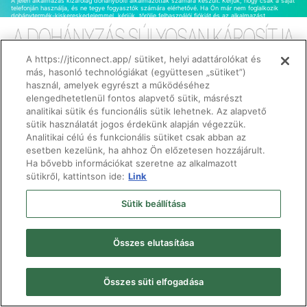
A jelen alkalmazás kizárólag dohánybolti alkalmazottak számára készült. Kérjük, hogy csak a saját
telefonján használja, és ne tegye fogyasztók számára elérhetővé. Ha Ön már nem foglalkozik
dohánytermék-kiskereskedelemmel, kérjük, törölje felhasználói fiókját és az alkalmazást.
A https://jticonnect.app/ sütiket, helyi adattárolókat és
más, hasonló technológiákat (együttesen „sütiket”)
használ, amelyek egyrészt a működéséhez
Copyright © 2024 JTI Hungary Zrt. All Rights Reserved.
elengedhetetlenül fontos alapvető sütik, másrészt
Süti tájékoztató
-
ÁSZF
-
Adatvédelmi tájékoztató
analitikai sütik és funcionális sütik lehetnek. Az alapvető
sütik használatát jogos érdekünk alapján végezzük.
Analitikai célú és funkcionális sütiket csak abban az
esetben kezelünk, ha ahhoz Ön előzetesen hozzájárult.
Ha bővebb információkat szeretne az alkalmazott
sütikről, kattintson ide:
Link
Sütik beállítása
Összes elutasítása
Összes süti elfogadása